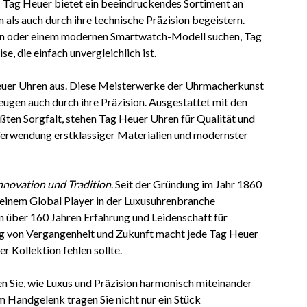
.
Tag Heuer bietet ein beeindruckendes Sortiment an
 als auch durch ihre technische Präzision begeistern.
hen oder einem modernen Smartwatch-Modell suchen, Tag
e, die einfach unvergleichlich ist.
uer Uhren aus. Diese Meisterwerke der Uhrmacherkunst
eugen auch durch ihre Präzision. Ausgestattet mit den
ßten Sorgfalt, stehen Tag Heuer Uhren für Qualität und
 Verwendung erstklassiger Materialien und modernster
Innovation und Tradition
. Seit der Gründung im Jahr 1860
u einem Global Player in der Luxusuhrenbranche
on über 160 Jahren Erfahrung und Leidenschaft für
g von Vergangenheit und Zukunft macht jede Tag Heuer
r Kollektion fehlen sollte.
n Sie, wie Luxus und Präzision harmonisch miteinander
 Handgelenk tragen Sie nicht nur ein Stück