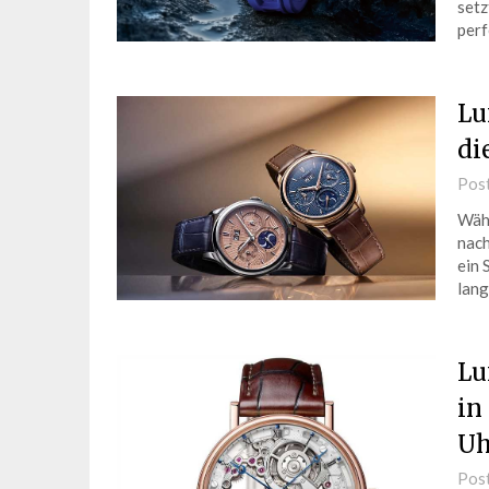
setz
perf
Lu
di
Pos
Wähl
nach
ein 
lang
Lu
in
Uh
Pos