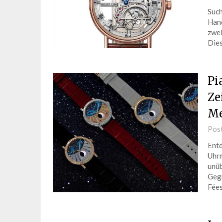
Such
Hand
zwei
Dies
Pi
Ze
Me
Pos
Entd
Uhrm
unüb
Gegr
Fées