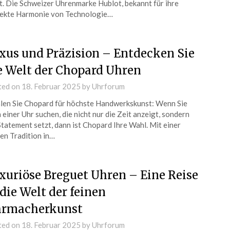
t. Die Schweizer Uhrenmarke Hublot, bekannt für ihre
ekte Harmonie von Technologie…
xus und Präzision – Entdecken Sie
e Welt der Chopard Uhren
ted on
18. Februar 2025
by
Uhrforum
en Sie Chopard für höchste Handwerkskunst: Wenn Sie
 einer Uhr suchen, die nicht nur die Zeit anzeigt, sondern
Statement setzt, dann ist Chopard Ihre Wahl. Mit einer
en Tradition in…
xuriöse Breguet Uhren – Eine Reise
 die Welt der feinen
rmacherkunst
ted on
18. Februar 2025
by
Uhrforum