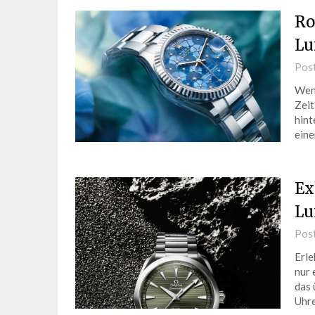
Ro
Lu
Pos
Wenn
Zeit
hint
eine
Ex
Lu
Pos
Erle
nur 
das 
Uhre