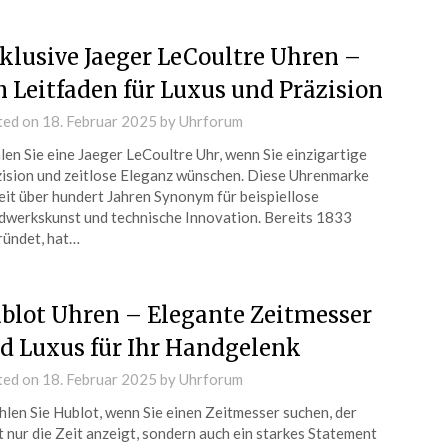
klusive Jaeger LeCoultre Uhren –
n Leitfaden für Luxus und Präzision
ted on
18. Februar 2025
by
Uhrforum
en Sie eine Jaeger LeCoultre Uhr, wenn Sie einzigartige
ision und zeitlose Eleganz wünschen. Diese Uhrenmarke
seit über hundert Jahren Synonym für beispiellose
werkskunst und technische Innovation. Bereits 1833
ündet, hat…
blot Uhren – Elegante Zeitmesser
d Luxus für Ihr Handgelenk
ted on
18. Februar 2025
by
Uhrforum
en Sie Hublot, wenn Sie einen Zeitmesser suchen, der
t nur die Zeit anzeigt, sondern auch ein starkes Statement