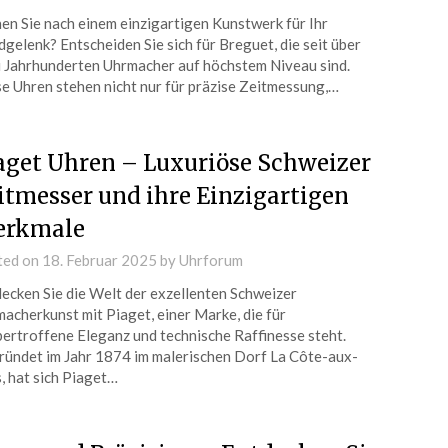
en Sie nach einem einzigartigen Kunstwerk für Ihr
gelenk? Entscheiden Sie sich für Breguet, die seit über
 Jahrhunderten Uhrmacher auf höchstem Niveau sind.
e Uhren stehen nicht nur für präzise Zeitmessung,…
aget Uhren – Luxuriöse Schweizer
itmesser und ihre Einzigartigen
rkmale
ted on
18. Februar 2025
by
Uhrforum
ecken Sie die Welt der exzellenten Schweizer
acherkunst mit Piaget, einer Marke, die für
ertroffene Eleganz und technische Raffinesse steht.
ündet im Jahr 1874 im malerischen Dorf La Côte-aux-
, hat sich Piaget…