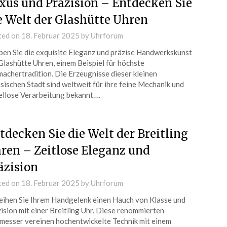
xus und Präzision – Entdecken Sie
e Welt der Glashütte Uhren
ted on
18. Februar 2025
by
Uhrforum
ben Sie die exquisite Eleganz und präzise Handwerkskunst
Glashütte Uhren, einem Beispiel für höchste
achertradition. Die Erzeugnisse dieser kleinen
sischen Stadt sind weltweit für ihre feine Mechanik und
llose Verarbeitung bekannt….
tdecken Sie die Welt der Breitling
ren – Zeitlose Eleganz und
äzision
ted on
18. Februar 2025
by
Uhrforum
eihen Sie Ihrem Handgelenk einen Hauch von Klasse und
ision mit einer Breitling Uhr. Diese renommierten
messer vereinen hochentwickelte Technik mit einem