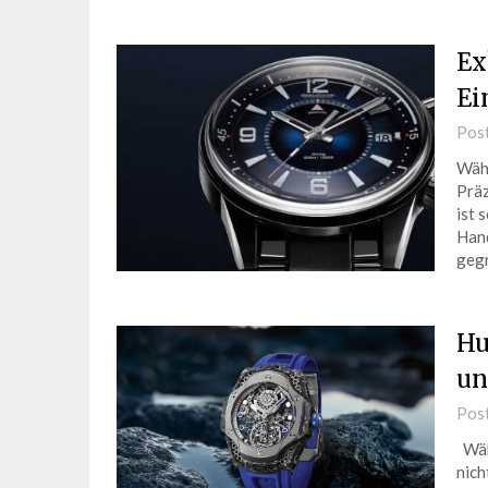
Ex
Ei
Pos
Wähl
Präz
ist 
Hand
gegr
Hu
un
Pos
Wähl
nich