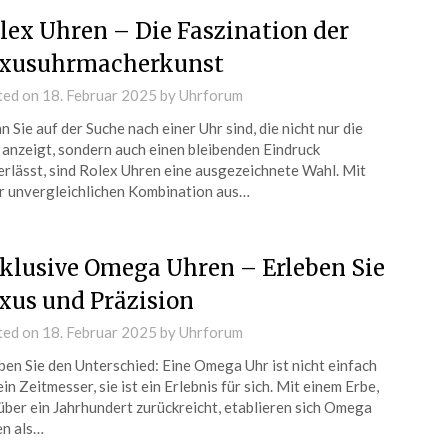
lex Uhren – Die Faszination der
xusuhrmacherkunst
ted on
18. Februar 2025
by
Uhrforum
 Sie auf der Suche nach einer Uhr sind, die nicht nur die
 anzeigt, sondern auch einen bleibenden Eindruck
erlässt, sind Rolex Uhren eine ausgezeichnete Wahl. Mit
r unvergleichlichen Kombination aus…
klusive Omega Uhren – Erleben Sie
xus und Präzision
ted on
18. Februar 2025
by
Uhrforum
ben Sie den Unterschied: Eine Omega Uhr ist nicht einfach
ein Zeitmesser, sie ist ein Erlebnis für sich. Mit einem Erbe,
über ein Jahrhundert zurückreicht, etablieren sich Omega
n als…