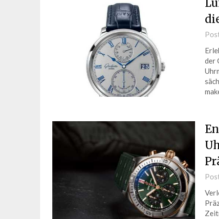
Lu
di
Pos
Erle
der 
Uhrm
säch
make
En
Uh
Pr
Pos
Verl
Präz
Zeit